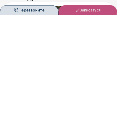
Перезвоните
Записаться
Клиника на Владимировской, 25
г. Новосибирск
ул. Владимировская, д. 25
График работы
Пн. - Вс. с 8.00 по 20.00
Телефон
8 (383) 209-18-17
Email
patient@duetmed.ru