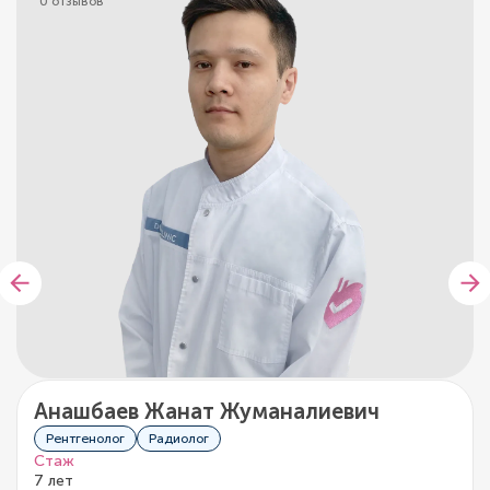
0 отзывов
Анашбаев Жанат Жуманалиевич
Рентгенолог
Радиолог
Стаж
7 лет