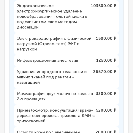
Эндоскопическое
103500.00 ₽
электрохирургическое удаление
новообразования толстой кишки в
подслизистом слое методом
диссекции
Электрокардиография с физической
1500.00 ₽
нагрузкой (Стресс-тест) ЭКГ с
нагрузкой
Инфильтрационная анестезия
1250.00 ₽
Удаление инородного тела кожи и
26570.00 ₽
мягких тканей под рентген -
навигацией
Маммография двух молочных желез в
3300.00 ₽
2-х проекциях
Прием (осмотр, консультация) врача-
5200.00 ₽
дерматовенеролога, трихолога КМН с
трихоскопией
Осмотр кожи под увеличением
2000.00 ₽