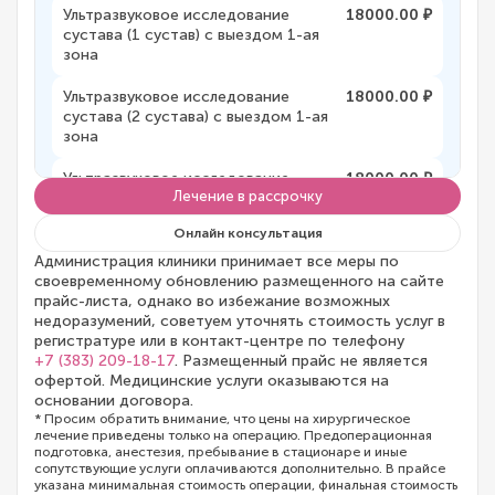
Ультразвуковое исследование
18000.00 ₽
сустава (1 сустав) с выездом 1-ая
зона
Ультразвуковое исследование
18000.00 ₽
сустава (2 сустава) с выездом 1-ая
зона
Ультразвуковое исследование
18000.00 ₽
Лечение в рассрочку
лимфатических узлов (более 2-х зон)
с выездом 1-ая зона
Онлайн консультация
Ультразвуковое исследование
18000.00 ₽
Администрация клиники принимает все меры по
лимфатических узлов (одна
своевременному обновлению размещенного на сайте
анатомическая зона) с выездом 1-ая
прайс-листа, однако во избежание возможных
зона
недоразумений, советуем уточнять стоимость услуг в
регистратуре или в контакт-центре по телефону
+7 (383) 209-18-17
. Размещенный прайс не является
Ультразвуковое исследование
18000.00 ₽
офертой. Медицинские услуги оказываются на
слюнных желез с выездом 1-ая зона
основании договора.
* Просим обратить внимание, что цены на хирургическое
УЗИ предстательной железы
18000.00 ₽
лечение приведены только на операцию. Предоперационная
трансректально и
подготовка, анестезия, пребывание в стационаре и иные
трансабдоминально (ТРУЗИ) и
сопутствующие услуги оплачиваются дополнительно. В прайсе
мочевого пузыря с определением
указана минимальная стоимость операции, финальная стоимость