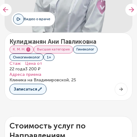
Видео о враче
Кулиджанян Ани Павликовна
К. М. Н.
Высшая категория
Гинеколог
Онкогинеколог
1+
Стаж
Цена от
22 года
3 200 ₽
Адреса приема
Клиника на Владимировской, 25
Записаться
Стоимость услуг по
Направлениям