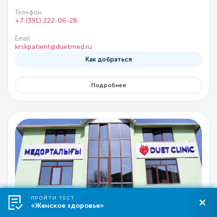
Телефон
+7 (391) 222-06-28
Email
krskpatient@duetmed.ru
Как добраться
Подробнее
ПРОЙТИ ТЕСТ
«Женское здоровье»
Перезвоните
Записаться