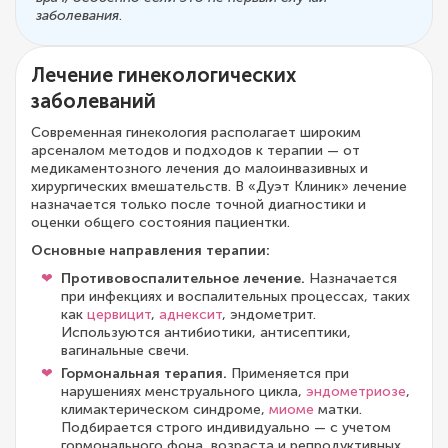
заболевания
.
Лечение гинекологических
заболеваний
Современная гинекология располагает широким
арсеналом методов и подходов к терапии — от
медикаментозного лечения до малоинвазивных и
хирургических вмешательств. В «Дуэт Клиник» лечение
назначается только после точной диагностики и
оценки общего состояния пациентки.
Основные направления терапии:
Противовоспалительное лечение.
Назначается
при инфекциях и воспалительных процессах, таких
как
цервицит
,
аднексит
, эндометрит.
Используются антибиотики, антисептики,
вагинальные свечи.
Гормональная терапия.
Применяется при
нарушениях менструального цикла,
эндометриозе
,
климактерическом синдроме,
миоме
матки.
Подбирается строго индивидуально — с учетом
гормонального фона, возраста и репродуктивных