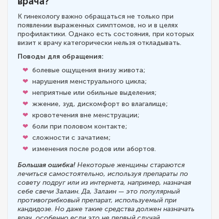
врача?
К гинекологу важно обращаться не только при
появлении выраженных симптомов, но и в целях
профилактики. Однако есть состояния, при которых
визит к врачу категорически нельзя откладывать.
Поводы для обращения:
болевые ощущения внизу живота;
нарушения менструального цикла;
неприятные или обильные выделения;
жжение, зуд, дискомфорт во влагалище;
кровотечения вне менструации;
боли при половом контакте;
сложности с зачатием;
изменения после родов или абортов.
Большая ошибка!
Некоторые женщины стараются
лечиться самостоятельно, используя препараты по
совету подруг или из интернета, например, назначая
себе свечи Залаин. Да, Залаин — это популярный
противогрибковый препарат, используемый при
кандидозе. Но даже такие средства должен назначать
врач, особенно если это не первый случай