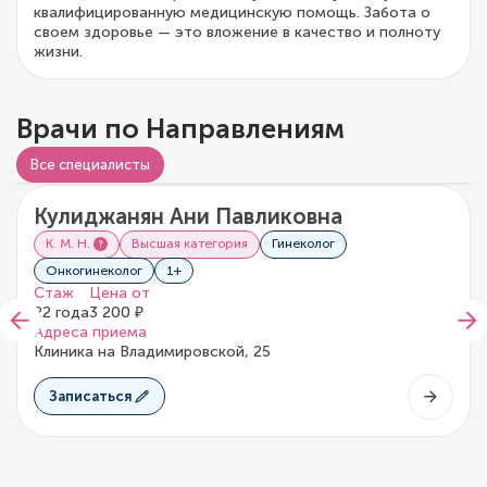
квалифицированную медицинскую помощь. Забота о
своем здоровье — это вложение в качество и полноту
жизни.
Врачи по Направлениям
Видео о враче
Все специалисты
Кулиджанян Ани Павликовна
5/5
5 отзывов
К. М. Н.
Высшая категория
Гинеколог
Онкогинеколог
1+
Стаж
Цена от
22 года
3 200 ₽
Адреса приема
Клиника на Владимировской, 25
Записаться