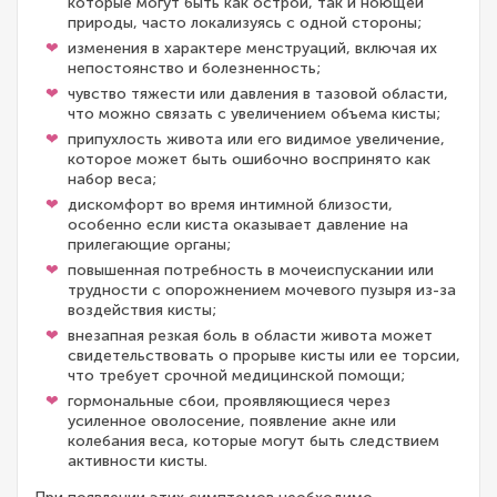
которые могут быть как острой, так и ноющей
природы, часто локализуясь с одной стороны;
изменения в характере менструаций, включая их
непостоянство и болезненность;
чувство тяжести или давления в тазовой области,
что можно связать с увеличением объема кисты;
припухлость живота или его видимое увеличение,
которое может быть ошибочно воспринято как
набор веса;
дискомфорт во время интимной близости,
особенно если киста оказывает давление на
прилегающие органы;
повышенная потребность в мочеиспускании или
трудности с опорожнением мочевого пузыря из-за
воздействия кисты;
внезапная резкая боль в области живота может
свидетельствовать о прорыве кисты или ее торсии,
что требует срочной медицинской помощи;
гормональные сбои, проявляющиеся через
усиленное оволосение, появление акне или
колебания веса, которые могут быть следствием
активности кисты.