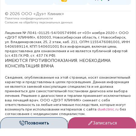
© 2026 ООО «Дуэт Клиник»
Политика конфиденциальности
Согласие на обработку персональных данных
Лицензия № Л041-01125-54/00574986 от «03» ноября 2020 г. ООО
«ДУЭТ КЛИНИК», 630003, Новосибирская область, г. Новосибирск,
ул. Владимировская, 25, 2 этаж, каб. 211, ОГРН 1155476081001, ИНН
5406589114, КПП 540601001 Вся информация, включая цены,
предоставлена для ознакомления и не является публичной офертой
(ст.435 ГК РФ, cт. 437 ГК РФ).
ИМЕЮТСЯ ПРОТИВОПОКАЗАНИЯ. НЕОБХОДИМА
КОНСУЛЬТАЦИЯ ВРАЧА
Сведения, опубликованные на этой странице, носят ознакомительный
характер и представлены в целях просвещения. Данная информация
не является заменой консультации специалиста и не должна
применяться для самостоятельной постановки диагноза или выбора
лечения. Решение о диагностике и терапии принимает исключительно
ваш лечащий врач. ООО «ДУЭТ КЛИНИК» снимает с себя
ответственность за любые негативные последствия, которые могут
возникнуть при использовании материалов с сайта
duetclinic.ru
без
согласования с медицинским специалистом.
Администрация клиники прилагает все усилия для своевременного
Позвонить
Записаться
обновления цен в опубликованном на сайте прейскуранте. Тем не
менее, во избежание недопонимания, рекомендуем уточнять
актуальную стоимость услуг непосредственно в регистратуре или по