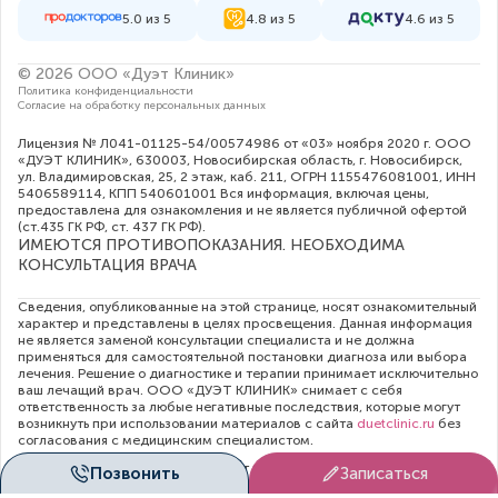
5.0 из 5
4.8 из 5
4.6 из 5
© 2026 ООО «Дуэт Клиник»
Политика конфиденциальности
Согласие на обработку персональных данных
Лицензия № Л041-01125-54/00574986 от «03» ноября 2020 г. ООО
«ДУЭТ КЛИНИК», 630003, Новосибирская область, г. Новосибирск,
ул. Владимировская, 25, 2 этаж, каб. 211, ОГРН 1155476081001, ИНН
5406589114, КПП 540601001 Вся информация, включая цены,
предоставлена для ознакомления и не является публичной офертой
(ст.435 ГК РФ, cт. 437 ГК РФ).
ИМЕЮТСЯ ПРОТИВОПОКАЗАНИЯ. НЕОБХОДИМА
КОНСУЛЬТАЦИЯ ВРАЧА
Сведения, опубликованные на этой странице, носят ознакомительный
характер и представлены в целях просвещения. Данная информация
не является заменой консультации специалиста и не должна
применяться для самостоятельной постановки диагноза или выбора
лечения. Решение о диагностике и терапии принимает исключительно
ваш лечащий врач. ООО «ДУЭТ КЛИНИК» снимает с себя
ответственность за любые негативные последствия, которые могут
возникнуть при использовании материалов с сайта
duetclinic.ru
без
согласования с медицинским специалистом.
Администрация клиники прилагает все усилия для своевременного
Позвонить
Записаться
обновления цен в опубликованном на сайте прейскуранте. Тем не