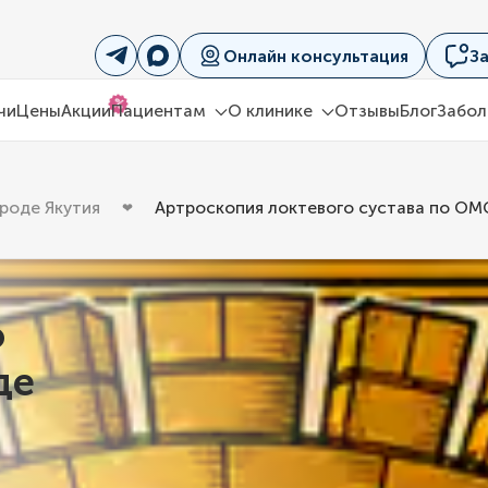
Онлайн консультация
З
%
чи
Цены
Акции
Пациентам
О клинике
Отзывы
Блог
Забол
роде Якутия
Артроскопия локтевого сустава по ОМС
о
де