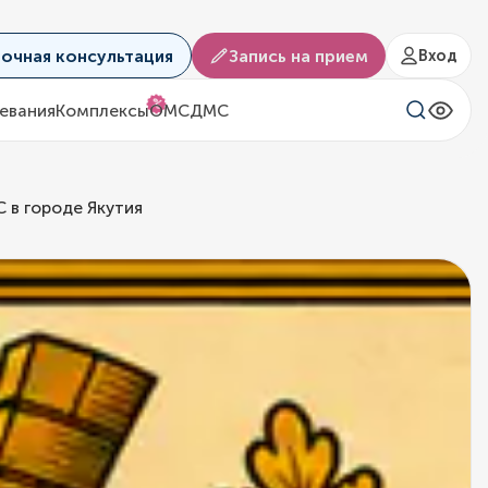
аочная консультация
Запись на прием
Вход
%
евания
Комплексы
ОМС
ДМС
 в городе Якутия