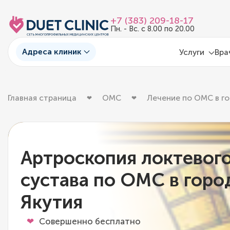
+7 (383) 209-18-17
Пн. - Вс. с 8.00 по 20.00
Адреса клиник
Услуги
Вра
Главная страница
ОМС
Лечение по ОМС в го
Артроскопия локтевог
сустава по ОМС в горо
Якутия
Совершенно бесплатно