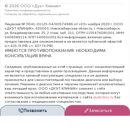
© 2026 ООО «Дуэт Клиник»
Политика конфиденциальности
Согласие на обработку персональных данных
Лицензия № Л041-01125-54/00574986 от «03» ноября 2020 г. ООО
«ДУЭТ КЛИНИК», 630003, Новосибирская область, г. Новосибирск,
ул. Владимировская, 25, 2 этаж, каб. 211, ОГРН 1155476081001, ИНН
5406589114, КПП 540601001 Вся информация, включая цены,
предоставлена для ознакомления и не является публичной офертой
(ст.435 ГК РФ, cт. 437 ГК РФ).
ИМЕЮТСЯ ПРОТИВОПОКАЗАНИЯ. НЕОБХОДИМА
КОНСУЛЬТАЦИЯ ВРАЧА
Сведения, опубликованные на этой странице, носят ознакомительный
характер и представлены в целях просвещения. Данная информация
не является заменой консультации специалиста и не должна
применяться для самостоятельной постановки диагноза или выбора
лечения. Решение о диагностике и терапии принимает исключительно
ваш лечащий врач. ООО «ДУЭТ КЛИНИК» снимает с себя
ответственность за любые негативные последствия, которые могут
возникнуть при использовании материалов с сайта
duetclinic.ru
без
согласования с медицинским специалистом.
Администрация клиники прилагает все усилия для своевременного
Позвонить
Записаться
обновления цен в опубликованном на сайте прейскуранте. Тем не
менее, во избежание недопонимания, рекомендуем уточнять
актуальную стоимость услуг непосредственно в регистратуре или по
телефону контакт-центра:
+7 (383) 209-18-17
. Размещенный прайс-