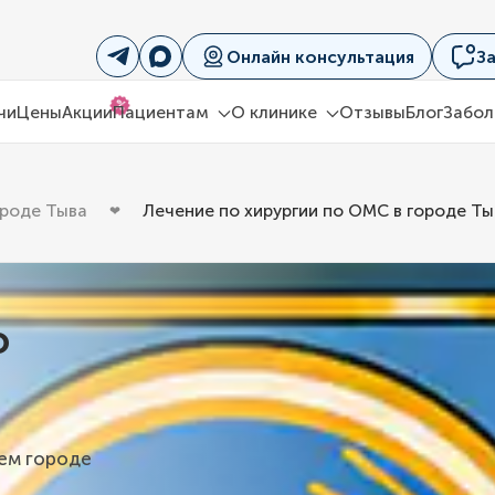
Онлайн консультация
З
%
чи
Цены
Акции
Пациентам
О клинике
Отзывы
Блог
Забол
ороде Тыва
Лечение по хирургии по ОМС в городе Ты
о
шем городе