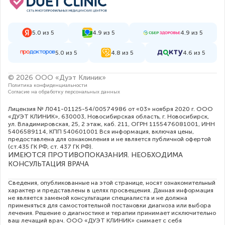
5.0 из 5
4.9 из 5
4.9 из 5
5.0 из 5
4.8 из 5
4.6 из 5
© 2026 ООО «Дуэт Клиник»
Политика конфиденциальности
Согласие на обработку персональных данных
Лицензия № Л041-01125-54/00574986 от «03» ноября 2020 г. ООО
«ДУЭТ КЛИНИК», 630003, Новосибирская область, г. Новосибирск,
ул. Владимировская, 25, 2 этаж, каб. 211, ОГРН 1155476081001, ИНН
5406589114, КПП 540601001 Вся информация, включая цены,
предоставлена для ознакомления и не является публичной офертой
(ст.435 ГК РФ, cт. 437 ГК РФ).
ИМЕЮТСЯ ПРОТИВОПОКАЗАНИЯ. НЕОБХОДИМА
КОНСУЛЬТАЦИЯ ВРАЧА
Сведения, опубликованные на этой странице, носят ознакомительный
характер и представлены в целях просвещения. Данная информация
не является заменой консультации специалиста и не должна
применяться для самостоятельной постановки диагноза или выбора
лечения. Решение о диагностике и терапии принимает исключительно
ваш лечащий врач. ООО «ДУЭТ КЛИНИК» снимает с себя