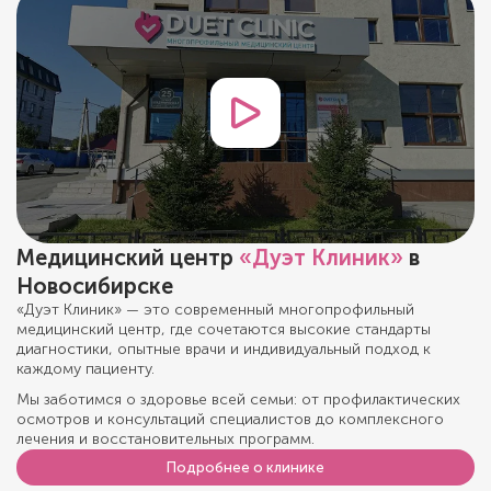
Медицинский центр
«Дуэт Клиник»
в
Новосибирске
«Дуэт Клиник» — это современный многопрофильный
медицинский центр, где сочетаются высокие стандарты
диагностики, опытные врачи и индивидуальный подход к
каждому пациенту.
Мы заботимся о здоровье всей семьи: от профилактических
осмотров и консультаций специалистов до комплексного
лечения и восстановительных программ.
Подробнее о клинике