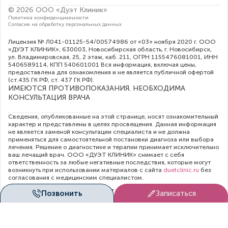
© 2026 ООО «Дуэт Клиник»
Политика конфиденциальности
Согласие на обработку персональных данных
Лицензия № Л041-01125-54/00574986 от «03» ноября 2020 г. ООО
«ДУЭТ КЛИНИК», 630003, Новосибирская область, г. Новосибирск,
ул. Владимировская, 25, 2 этаж, каб. 211, ОГРН 1155476081001, ИНН
5406589114, КПП 540601001 Вся информация, включая цены,
предоставлена для ознакомления и не является публичной офертой
(ст.435 ГК РФ, cт. 437 ГК РФ).
ИМЕЮТСЯ ПРОТИВОПОКАЗАНИЯ. НЕОБХОДИМА
КОНСУЛЬТАЦИЯ ВРАЧА
Сведения, опубликованные на этой странице, носят ознакомительный
характер и представлены в целях просвещения. Данная информация
не является заменой консультации специалиста и не должна
применяться для самостоятельной постановки диагноза или выбора
лечения. Решение о диагностике и терапии принимает исключительно
ваш лечащий врач. ООО «ДУЭТ КЛИНИК» снимает с себя
ответственность за любые негативные последствия, которые могут
возникнуть при использовании материалов с сайта
duetclinic.ru
без
согласования с медицинским специалистом.
Администрация клиники прилагает все усилия для своевременного
Позвонить
Записаться
обновления цен в опубликованном на сайте прейскуранте. Тем не
менее, во избежание недопонимания, рекомендуем уточнять
актуальную стоимость услуг непосредственно в регистратуре или по
телефону контакт-центра:
+7 (383) 209-18-17
. Размещенный прайс-