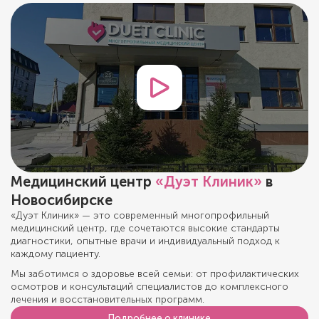
Медицинский центр
«Дуэт Клиник»
в
Новосибирске
«Дуэт Клиник» — это современный многопрофильный
медицинский центр, где сочетаются высокие стандарты
диагностики, опытные врачи и индивидуальный подход к
каждому пациенту.
Мы заботимся о здоровье всей семьи: от профилактических
осмотров и консультаций специалистов до комплексного
лечения и восстановительных программ.
Подробнее о клинике