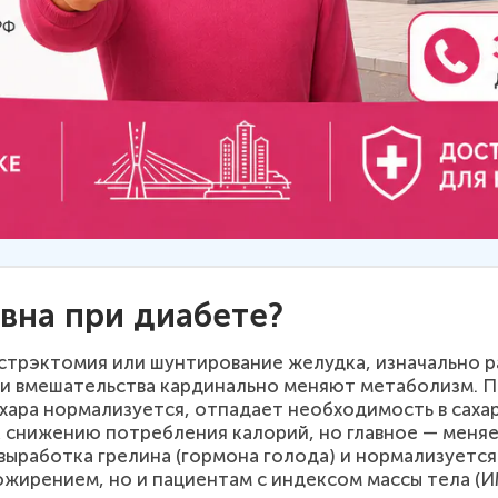
вна при диабете?
астрэктомия или шунтирование желудка, изначально 
ти вмешательства кардинально меняют метаболизм. П
сахара нормализуется, отпадает необходимость в сах
 снижению потребления калорий, но главное — меняе
 выработка грелина (гормона голода) и нормализуетс
жирением, но и пациентам с индексом массы тела (ИМ