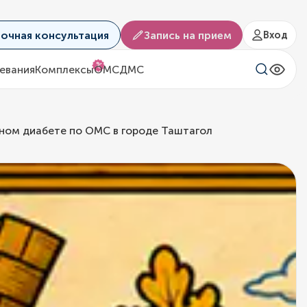
аочная консультация
Запись на прием
Вход
%
евания
Комплексы
ОМС
ДМС
рном диабете по ОМС в городе Таштагол