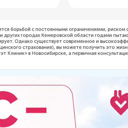
вится борьбой с постоянными ограничениями, риско
 и других городах Кемеровской области годами пыта
ссирует. Однако существует современное и высокоэф
инского страхования), вы можете получить это жиз
т Клиник» в Новосибирске, а первичная консультаци