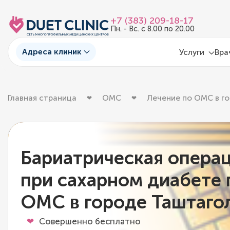
+7 (383) 209-18-17
Пн. - Вс. с 8.00 по 20.00
Адреса клиник
Услуги
Вра
Главная страница
ОМС
Лечение по ОМС в г
Бариатрическая опера
при сахарном диабете 
ОМС в городе Таштаго
Совершенно бесплатно