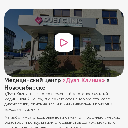
Медицинский центр
«Дуэт Клиник»
в
Новосибирске
«Дуэт Клиник» — это современный многопрофильный
медицинский центр, где сочетаются высокие стандарты
диагностики, опытные врачи и индивидуальный подход к
каждому пациенту.
Мы заботимся о здоровье всей семьи: от профилактических
осмотров и консультаций специалистов до комплексного
лечения и восстановительных программ.