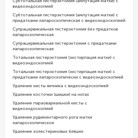
Субтотальная гистерэктомия (ампутация матки) с
видеоэндоскопией
Субтотальная гистерэктомия (ампутация матки) с
придатками лапароскопическая с видеоэндоскопией
Супрацервикальная гистерэктомия без придатков
лапароскопическая
Супрацервикальная гистерэктомия с придатками
лапароскопическая
Тотальная гистерэктомия (экстирпация матки) с
видеоэндоскопией
Тотальная гистерэктомия (экстирпация матки) с
придатками лапароскопически с видеоэндоскопией
Удаление кисты яичника с видеоэндоскопией
Удаление косточки (шишки) на ногах
Удаление параовариальной кисты с
видеоэндоскопией
Удаление рудиментарного рога матки
лапароскопическое
Удаление холестериновых бляшек