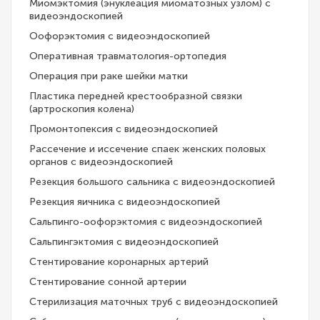
Миомэктомия (энуклеация миоматозных узлом) с
видеоэндоскопией
Оофорэктомия с видеоэндоскопией
Оперативная травматология-ортопедия
Операция при раке шейки матки
Пластика передней крестообразной связки
(артроскопия колена)
Промонтопексия с видеоэндоскопией
Рассечение и иссечение спаек женских половых
органов с видеоэндоскопией
Резекция большого сальника с видеоэндоскопией
Резекция яичника с видеоэндоскопией
Сальпинго-оофорэктомия с видеоэндоскопией
Сальпингэктомия с видеоэндоскопией
Стентирование коронарных артерий
Стентирование сонной артерии
Стерилизация маточных труб с видеоэндоскопией