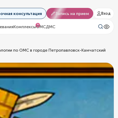
аочная консультация
Запись на прием
Вход
%
евания
Комплексы
ОМС
ДМС
ологии по ОМС в городе Петропавловск-Камчатский