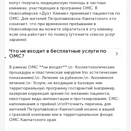
могут получать медицинскую помощь в частных
клиниках, участвующих в программе ОМС. В
Новосибирске «Дуэт Клиник» принимает пациентов по
ОМС. Для жителей Петропавловска-Камчатского это
означает, что при временном пребывании в
Новосибирске вы можете обратиться в эту клинику,
если она работает по полису (уточните список услуг
заранее).
Что не входит в бесплатные услуги по
ОМС?
В рамках ОМС **не входят**:\n- Косметологические
процедуры и пластическая хирургия (по эстетическим
показаниям);\n- Лечение за рубежом;\n- Анонимное
лечение;\n- Услуги, не входящие в базовую или
территориальную программу госгарантий (например,
лазерная коррекция зрения по желанию пациента,
некоторые виды имплантации и протезирования, СМС-
напоминания о приёме).\n\nУточнить перечень для
жителей Петропавловск-Камчатский можно в вашей
страховой компании или в территориальном фонде
ОМС Камчатского края.