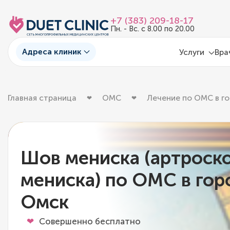
+7 (383) 209-18-17
Пн. - Вс. с 8.00 по 20.00
Адреса клиник
Услуги
Вра
Главная страница
ОМС
Лечение по ОМС в г
Шов мениска (артроск
мениска) по ОМС в гор
Омск
Совершенно бесплатно