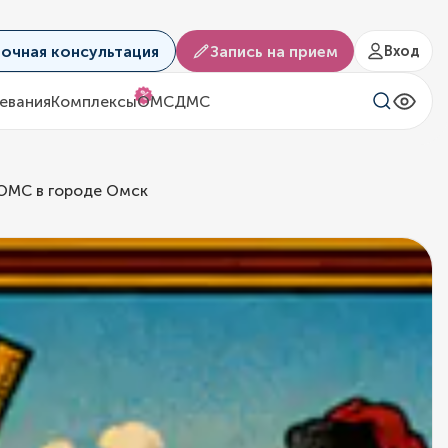
аочная консультация
Запись на прием
Вход
%
евания
Комплексы
ОМС
ДМС
 ОМС в городе Омск