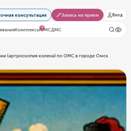
аочная консультация
Запись на прием
Вход
%
евания
Комплексы
ОМС
ДМС
ки (артроскопия колена) по ОМС в городе Омск