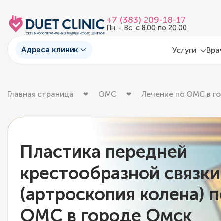
+7 (383) 209-18-17
Пн. - Вс. с 8.00 по 20.00
Адреса клиник
Услуги
Вра
Главная страница
ОМС
Лечение по ОМС в г
Пластика передней
крестообразной связки
(артроскопия колена) п
ОМС в городе Омск