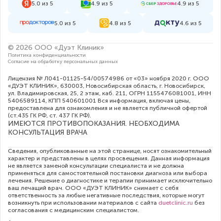
5.0 из 5
4.9 из 5
4.9 из 5
5.0 из 5
4.8 из 5
4.6 из 5
© 2026 ООО «Дуэт Клиник»
Политика конфиденциальности
Согласие на обработку персональных данных
Лицензия № Л041-01125-54/00574986 от «03» ноября 2020 г. ООО
«ДУЭТ КЛИНИК», 630003, Новосибирская область, г. Новосибирск,
ул. Владимировская, 25, 2 этаж, каб. 211, ОГРН 1155476081001, ИНН
5406589114, КПП 540601001 Вся информация, включая цены,
предоставлена для ознакомления и не является публичной офертой
(ст.435 ГК РФ, cт. 437 ГК РФ).
ИМЕЮТСЯ ПРОТИВОПОКАЗАНИЯ. НЕОБХОДИМА
КОНСУЛЬТАЦИЯ ВРАЧА
Сведения, опубликованные на этой странице, носят ознакомительный
характер и представлены в целях просвещения. Данная информация
не является заменой консультации специалиста и не должна
применяться для самостоятельной постановки диагноза или выбора
лечения. Решение о диагностике и терапии принимает исключительно
ваш лечащий врач. ООО «ДУЭТ КЛИНИК» снимает с себя
ответственность за любые негативные последствия, которые могут
возникнуть при использовании материалов с сайта
duetclinic.ru
без
согласования с медицинским специалистом.