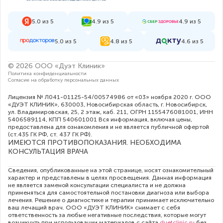
5.0 из 5
4.9 из 5
4.9 из 5
5.0 из 5
4.8 из 5
4.6 из 5
© 2026 ООО «Дуэт Клиник»
Политика конфиденциальности
Согласие на обработку персональных данных
Лицензия № Л041-01125-54/00574986 от «03» ноября 2020 г. ООО
«ДУЭТ КЛИНИК», 630003, Новосибирская область, г. Новосибирск,
ул. Владимировская, 25, 2 этаж, каб. 211, ОГРН 1155476081001, ИНН
5406589114, КПП 540601001 Вся информация, включая цены,
предоставлена для ознакомления и не является публичной офертой
(ст.435 ГК РФ, cт. 437 ГК РФ).
ИМЕЮТСЯ ПРОТИВОПОКАЗАНИЯ. НЕОБХОДИМА
КОНСУЛЬТАЦИЯ ВРАЧА
Сведения, опубликованные на этой странице, носят ознакомительный
характер и представлены в целях просвещения. Данная информация
не является заменой консультации специалиста и не должна
применяться для самостоятельной постановки диагноза или выбора
лечения. Решение о диагностике и терапии принимает исключительно
ваш лечащий врач. ООО «ДУЭТ КЛИНИК» снимает с себя
ответственность за любые негативные последствия, которые могут
возникнуть при использовании материалов с сайта
duetclinic.ru
без