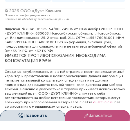
© 2026 ООО «Дуэт Клиник»
Политика конфиденциальности
Согласие на обработку персональных данных
Лицензия № Л041-01125-54/00574986 от «03» ноября 2020 г. ООО
«ДУЭТ КЛИНИК», 630003, Новосибирская область, г. Новосибирск,
ул. Владимировская, 25, 2 этаж, каб. 211, ОГРН 1155476081001, ИНН
5406589114, КПП 540601001 Вся информация, включая цены,
предоставлена для ознакомления и не является публичной офертой
(ст.435 ГК РФ, cт. 437 ГК РФ).
ИМЕЮТСЯ ПРОТИВОПОКАЗАНИЯ. НЕОБХОДИМА
КОНСУЛЬТАЦИЯ ВРАЧА
Сведения, опубликованные на этой странице, носят ознакомительный
характер и представлены в целях просвещения. Данная информация
не является заменой консультации специалиста и не должна
применяться для самостоятельной постановки диагноза или выбора
лечения. Решение о диагностике и терапии принимает исключительно
ваш лечащий врач. ООО «ДУЭТ КЛИНИК» снимает с себя
ответственность за любые негативные последствия, которые могут
возникнуть при использовании материалов с сайта
duetclinic.ru
без
согласования с медицинским специалистом.
Администрация клиники прилагает все усилия для своевременного
Позвонить
Записаться
обновления цен в опубликованном на сайте прейскуранте. Тем не
менее, во избежание недопонимания, рекомендуем уточнять
актуальную стоимость услуг непосредственно в регистратуре или по