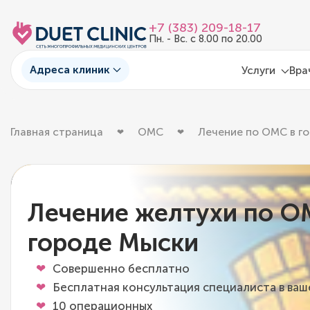
+7 (383) 209-18-17
Пн. - Вс. с 8.00 по 20.00
Адреса клиник
Услуги
Вра
Главная страница
ОМС
Лечение по ОМС в г
Лечение желтухи по О
городе Мыски
Совершенно бесплатно
Бесплатная консультация специалиста в ва
10 операционных