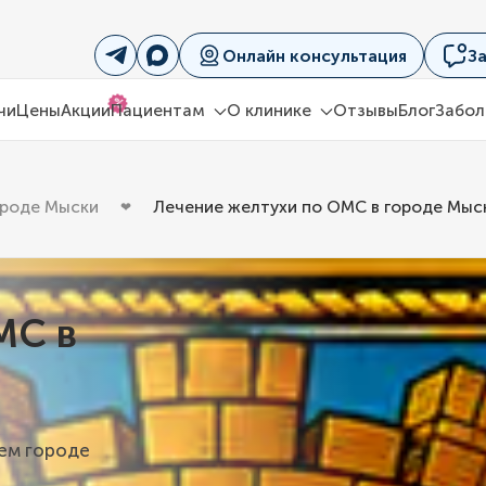
Онлайн консультация
З
%
чи
Цены
Акции
Пациентам
О клинике
Отзывы
Блог
Забол
ороде Мыски
Лечение желтухи по ОМС в городе Мыс
МС в
шем городе