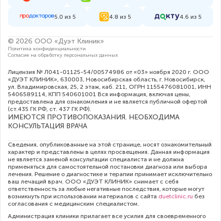
5.0 из 5
4.8 из 5
4.6 из 5
© 2026 ООО «Дуэт Клиник»
Политика конфиденциальности
Согласие на обработку персональных данных
Лицензия № Л041-01125-54/00574986 от «03» ноября 2020 г. ООО
«ДУЭТ КЛИНИК», 630003, Новосибирская область, г. Новосибирск,
ул. Владимировская, 25, 2 этаж, каб. 211, ОГРН 1155476081001, ИНН
5406589114, КПП 540601001 Вся информация, включая цены,
предоставлена для ознакомления и не является публичной офертой
(ст.435 ГК РФ, cт. 437 ГК РФ).
ИМЕЮТСЯ ПРОТИВОПОКАЗАНИЯ. НЕОБХОДИМА
КОНСУЛЬТАЦИЯ ВРАЧА
Сведения, опубликованные на этой странице, носят ознакомительный
характер и представлены в целях просвещения. Данная информация
не является заменой консультации специалиста и не должна
применяться для самостоятельной постановки диагноза или выбора
лечения. Решение о диагностике и терапии принимает исключительно
ваш лечащий врач. ООО «ДУЭТ КЛИНИК» снимает с себя
ответственность за любые негативные последствия, которые могут
возникнуть при использовании материалов с сайта
duetclinic.ru
без
согласования с медицинским специалистом.
Администрация клиники прилагает все усилия для своевременного