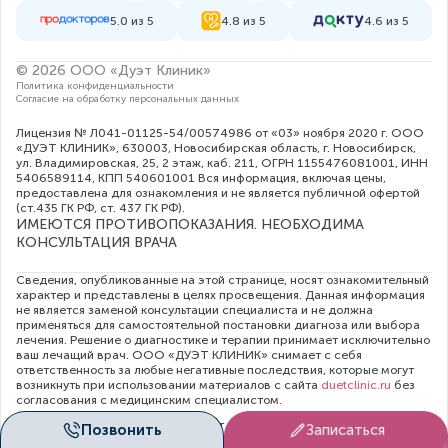
5.0 из 5
4.8 из 5
4.6 из 5
© 2026 ООО «Дуэт Клиник»
Политика конфиденциальности
Согласие на обработку персональных данных
Лицензия № Л041-01125-54/00574986 от «03» ноября 2020 г. ООО
«ДУЭТ КЛИНИК», 630003, Новосибирская область, г. Новосибирск,
ул. Владимировская, 25, 2 этаж, каб. 211, ОГРН 1155476081001, ИНН
5406589114, КПП 540601001 Вся информация, включая цены,
предоставлена для ознакомления и не является публичной офертой
(ст.435 ГК РФ, cт. 437 ГК РФ).
ИМЕЮТСЯ ПРОТИВОПОКАЗАНИЯ. НЕОБХОДИМА
КОНСУЛЬТАЦИЯ ВРАЧА
Сведения, опубликованные на этой странице, носят ознакомительный
характер и представлены в целях просвещения. Данная информация
не является заменой консультации специалиста и не должна
применяться для самостоятельной постановки диагноза или выбора
лечения. Решение о диагностике и терапии принимает исключительно
ваш лечащий врач. ООО «ДУЭТ КЛИНИК» снимает с себя
ответственность за любые негативные последствия, которые могут
возникнуть при использовании материалов с сайта
duetclinic.ru
без
согласования с медицинским специалистом.
Администрация клиники прилагает все усилия для своевременного
Позвонить
Записаться
обновления цен в опубликованном на сайте прейскуранте. Тем не