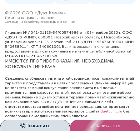
© 2026 ООО «Дуэт Клиник»
Политика конфиденциальности
Согласие на обработку персональных данных
Лицензия № Л041-01125-54/00574986 от «03» ноября 2020 г. ООО
«ДУЭТ КЛИНИК», 630003, Новосибирская область, г. Новосибирск,
ул. Владимировская, 25, 2 этаж, каб. 211, ОГРН 1155476081001, ИНН
5406589114, КПП 540601001 Вся информация, включая цены,
предоставлена для ознакомления и не является публичной офертой
(ст.435 ГК РФ, cт. 437 ГК РФ).
ИМЕЮТСЯ ПРОТИВОПОКАЗАНИЯ. НЕОБХОДИМА
КОНСУЛЬТАЦИЯ ВРАЧА
Сведения, опубликованные на этой странице, носят ознакомительный
характер и представлены в целях просвещения. Данная информация
не является заменой консультации специалиста и не должна
применяться для самостоятельной постановки диагноза или выбора
лечения. Решение о диагностике и терапии принимает исключительно
ваш лечащий врач. ООО «ДУЭТ КЛИНИК» снимает с себя
ответственность за любые негативные последствия, которые могут
возникнуть при использовании материалов с сайта
duetclinic.ru
без
согласования с медицинским специалистом.
Администрация клиники прилагает все усилия для своевременного
Позвонить
Записаться
обновления цен в опубликованном на сайте прейскуранте. Тем не
менее, во избежание недопонимания, рекомендуем уточнять
актуальную стоимость услуг непосредственно в регистратуре или по