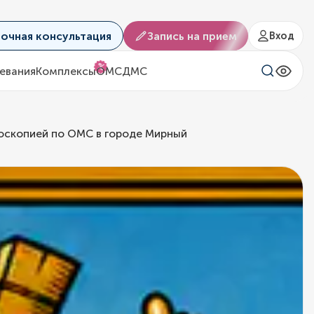
аочная консультация
Запись на прием
Вход
%
евания
Комплексы
ОМС
ДМС
оскопией по ОМС в городе Мирный