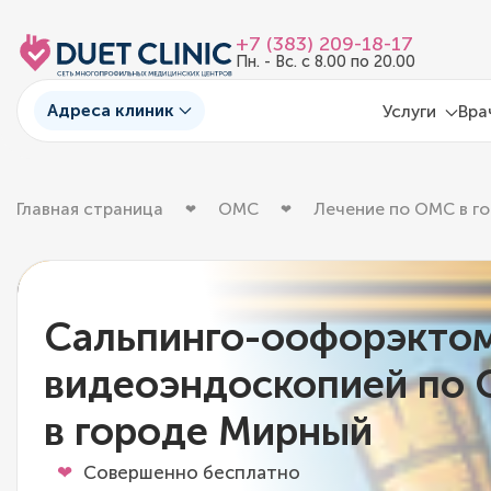
+7 (383) 209-18-17
Пн. - Вс. с 8.00 по 20.00
Адреса клиник
Услуги
Вра
Главная страница
ОМС
Лечение по ОМС в г
Сальпинго-оофорэктом
видеоэндоскопией по
в городе Мирный
Совершенно бесплатно