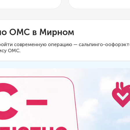
по ОМС в Мирном
ройти современную операцию — сальпинго-оофорэкто
ису ОМС.