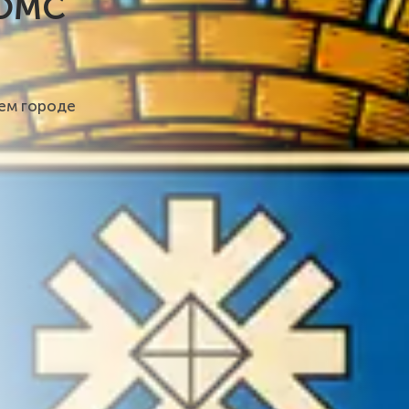
 ОМС
шем городе