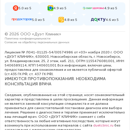
5.0 из 5
4.9 из 5
4.9 из 5
5.0 из 5
4.8 из 5
4.6 из 5
© 2026 ООО «Дуэт Клиник»
Политика конфиденциальности
Согласие на обработку персональных данных
Лицензия № Л041-01125-54/00574986 от «03» ноября 2020 г. ООО
«ДУЭТ КЛИНИК», 630003, Новосибирская область, г. Новосибирск,
ул. Владимировская, 25, 2 этаж, каб. 211, ОГРН 1155476081001, ИНН
5406589114, КПП 540601001 Вся информация, включая цены,
предоставлена для ознакомления и не является публичной офертой
(ст.435 ГК РФ, cт. 437 ГК РФ).
ИМЕЮТСЯ ПРОТИВОПОКАЗАНИЯ. НЕОБХОДИМА
КОНСУЛЬТАЦИЯ ВРАЧА
Сведения, опубликованные на этой странице, носят ознакомительный
характер и представлены в целях просвещения. Данная информация
не является заменой консультации специалиста и не должна
применяться для самостоятельной постановки диагноза или выбора
лечения. Решение о диагностике и терапии принимает исключительно
ваш лечащий врач. ООО «ДУЭТ КЛИНИК» снимает с себя
ответственность за любые негативные последствия, которые могут
возникнуть при использовании материалов с сайта
duetclinic.ru
без
согласования с медицинским специалистом.