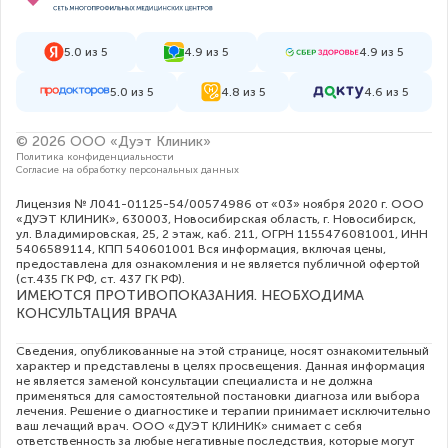
5.0 из 5
4.9 из 5
4.9 из 5
5.0 из 5
4.8 из 5
4.6 из 5
© 2026 ООО «Дуэт Клиник»
Политика конфиденциальности
Согласие на обработку персональных данных
Лицензия № Л041-01125-54/00574986 от «03» ноября 2020 г. ООО
«ДУЭТ КЛИНИК», 630003, Новосибирская область, г. Новосибирск,
ул. Владимировская, 25, 2 этаж, каб. 211, ОГРН 1155476081001, ИНН
5406589114, КПП 540601001 Вся информация, включая цены,
предоставлена для ознакомления и не является публичной офертой
(ст.435 ГК РФ, cт. 437 ГК РФ).
ИМЕЮТСЯ ПРОТИВОПОКАЗАНИЯ. НЕОБХОДИМА
КОНСУЛЬТАЦИЯ ВРАЧА
Сведения, опубликованные на этой странице, носят ознакомительный
характер и представлены в целях просвещения. Данная информация
не является заменой консультации специалиста и не должна
применяться для самостоятельной постановки диагноза или выбора
лечения. Решение о диагностике и терапии принимает исключительно
ваш лечащий врач. ООО «ДУЭТ КЛИНИК» снимает с себя
ответственность за любые негативные последствия, которые могут