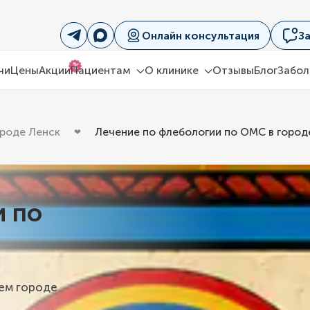
Онлайн консультация
З
%
чи
Цены
Акции
Пациентам
О клинике
Отзывы
Блог
Забол
ороде Ленск
Лечение по флебологии по ОМС в город
и по
шем городе