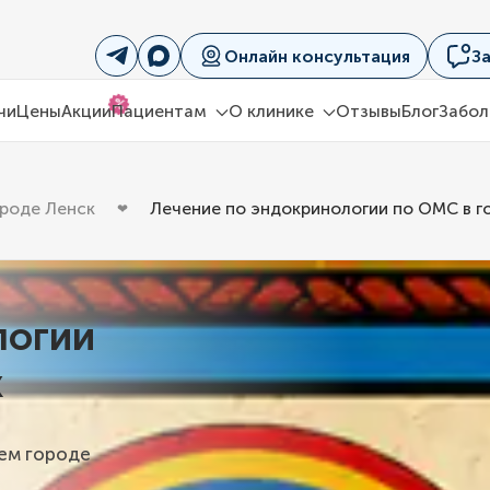
Онлайн консультация
З
%
чи
Цены
Акции
Пациентам
О клинике
Отзывы
Блог
Забол
ороде Ленск
Лечение по эндокринологии по ОМС в г
логии
к
шем городе