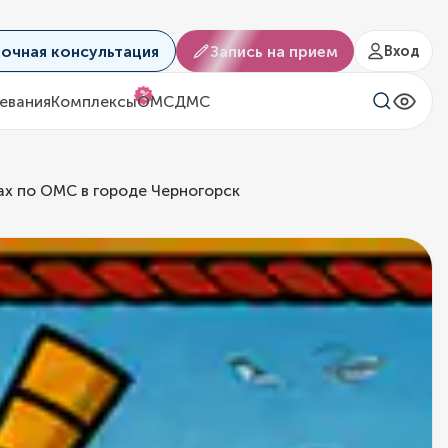
аочная консультация
Запись на прием
Вход
%
евания
Комплексы
ОМС
ДМС
ах по ОМС в городе Черногорск