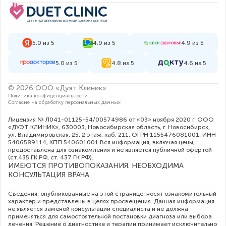
5.0 из 5
4.9 из 5
4.9 из 5
5.0 из 5
4.8 из 5
4.6 из 5
© 2026 ООО «Дуэт Клиник»
Политика конфиденциальности
Согласие на обработку персональных данных
Лицензия № Л041-01125-54/00574986 от «03» ноября 2020 г. ООО
«ДУЭТ КЛИНИК», 630003, Новосибирская область, г. Новосибирск,
ул. Владимировская, 25, 2 этаж, каб. 211, ОГРН 1155476081001, ИНН
5406589114, КПП 540601001 Вся информация, включая цены,
предоставлена для ознакомления и не является публичной офертой
(ст.435 ГК РФ, cт. 437 ГК РФ).
ИМЕЮТСЯ ПРОТИВОПОКАЗАНИЯ. НЕОБХОДИМА
КОНСУЛЬТАЦИЯ ВРАЧА
Сведения, опубликованные на этой странице, носят ознакомительный
характер и представлены в целях просвещения. Данная информация
не является заменой консультации специалиста и не должна
применяться для самостоятельной постановки диагноза или выбора
лечения. Решение о диагностике и терапии принимает исключительно