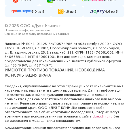
5.0 из 5
4.9 из 5
4.9 из 5
5.0 из 5
4.8 из 5
4.6 из 5
© 2026 ООО «Дуэт Клиник»
Политика конфиденциальности
Согласие на обработку персональных данных
Лицензия № Л041-01125-54/00574986 от «03» ноября 2020 г. ООО
«ДУЭТ КЛИНИК», 630003, Новосибирская область, г. Новосибирск,
ул. Владимировская, 25, 2 этаж, каб. 211, ОГРН 1155476081001, ИНН
5406589114, КПП 540601001 Вся информация, включая цены,
предоставлена для ознакомления и не является публичной офертой
(ст.435 ГК РФ, cт. 437 ГК РФ).
ИМЕЮТСЯ ПРОТИВОПОКАЗАНИЯ. НЕОБХОДИМА
КОНСУЛЬТАЦИЯ ВРАЧА
Сведения, опубликованные на этой странице, носят ознакомительный
характер и представлены в целях просвещения. Данная информация
не является заменой консультации специалиста и не должна
применяться для самостоятельной постановки диагноза или выбора
лечения. Решение о диагностике и терапии принимает исключительно
ваш лечащий врач. ООО «ДУЭТ КЛИНИК» снимает с себя
ответственность за любые негативные последствия, которые могут
возникнуть при использовании материалов с сайта
duetclinic.ru
без
согласования с медицинским специалистом.
Администрация клиники прилагает все усилия для своевременного