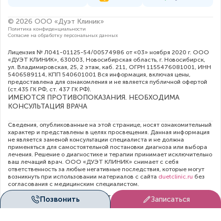
© 2026 ООО «Дуэт Клиник»
Политика конфиденциальности
Согласие на обработку персональных данных
Лицензия № Л041-01125-54/00574986 от «03» ноября 2020 г. ООО
«ДУЭТ КЛИНИК», 630003, Новосибирская область, г. Новосибирск,
ул. Владимировская, 25, 2 этаж, каб. 211, ОГРН 1155476081001, ИНН
5406589114, КПП 540601001 Вся информация, включая цены,
предоставлена для ознакомления и не является публичной офертой
(ст.435 ГК РФ, cт. 437 ГК РФ).
ИМЕЮТСЯ ПРОТИВОПОКАЗАНИЯ. НЕОБХОДИМА
КОНСУЛЬТАЦИЯ ВРАЧА
Сведения, опубликованные на этой странице, носят ознакомительный
характер и представлены в целях просвещения. Данная информация
не является заменой консультации специалиста и не должна
применяться для самостоятельной постановки диагноза или выбора
лечения. Решение о диагностике и терапии принимает исключительно
ваш лечащий врач. ООО «ДУЭТ КЛИНИК» снимает с себя
ответственность за любые негативные последствия, которые могут
возникнуть при использовании материалов с сайта
duetclinic.ru
без
согласования с медицинским специалистом.
Администрация клиники прилагает все усилия для своевременного
Позвонить
Записаться
обновления цен в опубликованном на сайте прейскуранте. Тем не
менее, во избежание недопонимания, рекомендуем уточнять
актуальную стоимость услуг непосредственно в регистратуре или по