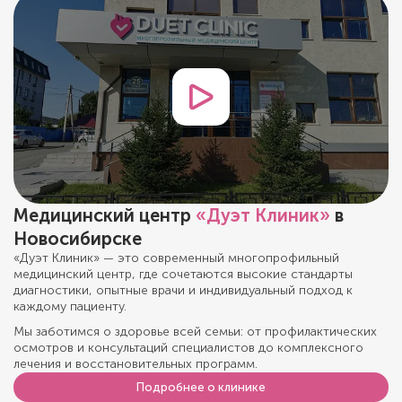
Медицинский центр
«Дуэт Клиник»
в
Новосибирске
«Дуэт Клиник» — это современный многопрофильный
медицинский центр, где сочетаются высокие стандарты
диагностики, опытные врачи и индивидуальный подход к
каждому пациенту.
Мы заботимся о здоровье всей семьи: от профилактических
осмотров и консультаций специалистов до комплексного
лечения и восстановительных программ.
Подробнее о клинике