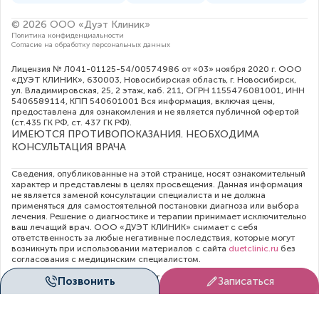
© 2026 ООО «Дуэт Клиник»
Политика конфиденциальности
Согласие на обработку персональных данных
Лицензия № Л041-01125-54/00574986 от «03» ноября 2020 г. ООО
«ДУЭТ КЛИНИК», 630003, Новосибирская область, г. Новосибирск,
ул. Владимировская, 25, 2 этаж, каб. 211, ОГРН 1155476081001, ИНН
5406589114, КПП 540601001 Вся информация, включая цены,
предоставлена для ознакомления и не является публичной офертой
(ст.435 ГК РФ, cт. 437 ГК РФ).
ИМЕЮТСЯ ПРОТИВОПОКАЗАНИЯ. НЕОБХОДИМА
КОНСУЛЬТАЦИЯ ВРАЧА
Сведения, опубликованные на этой странице, носят ознакомительный
характер и представлены в целях просвещения. Данная информация
не является заменой консультации специалиста и не должна
применяться для самостоятельной постановки диагноза или выбора
лечения. Решение о диагностике и терапии принимает исключительно
ваш лечащий врач. ООО «ДУЭТ КЛИНИК» снимает с себя
ответственность за любые негативные последствия, которые могут
возникнуть при использовании материалов с сайта
duetclinic.ru
без
согласования с медицинским специалистом.
Администрация клиники прилагает все усилия для своевременного
Позвонить
Записаться
обновления цен в опубликованном на сайте прейскуранте. Тем не
менее, во избежание недопонимания, рекомендуем уточнять
актуальную стоимость услуг непосредственно в регистратуре или по