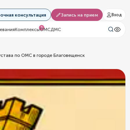
аочная консультация
Запись на прием
Вход
%
евания
Комплексы
ОМС
ДМС
устава по ОМС в городе Благовещенск