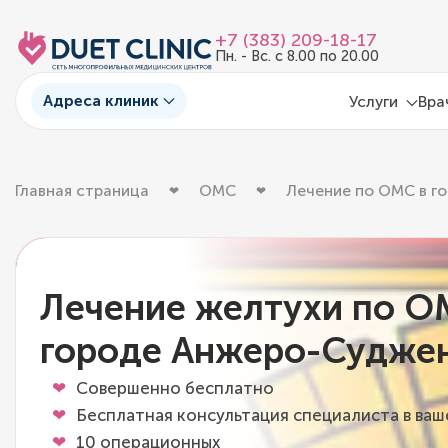
+7 (383) 209-18-17
Пн. - Вс. с 8.00 по 20.00
Адреса клиник
Услуги
Вра
Главная страница
ОМС
Лечение по ОМС в г
Лечение желтухи по О
городе Анжеро-Судже
Совершенно бесплатно
Бесплатная консультация специалиста в ва
10 операционных