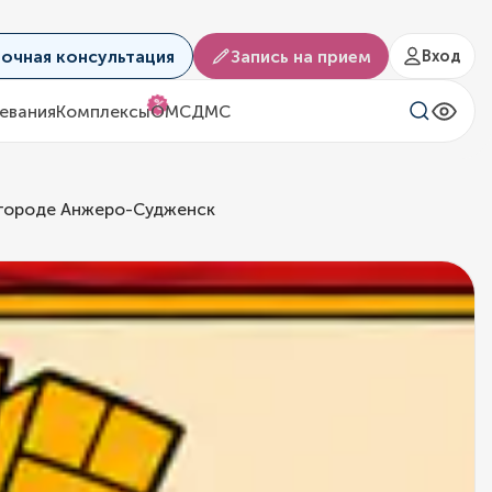
аочная консультация
Запись на прием
Вход
%
евания
Комплексы
ОМС
ДМС
 городе Анжеро-Судженск