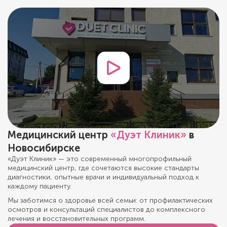
Медицинский центр
«Дуэт Клиник»
в
Новосибирске
«Дуэт Клиник» — это современный многопрофильный
медицинский центр, где сочетаются высокие стандарты
диагностики, опытные врачи и индивидуальный подход к
каждому пациенту.
Мы заботимся о здоровье всей семьи: от профилактических
осмотров и консультаций специалистов до комплексного
лечения и восстановительных программ.