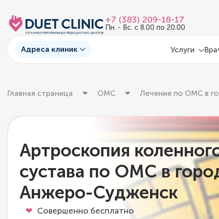
+7 (383) 209-18-17
Пн. - Вс. с 8.00 по 20.00
Адреса клиник
Услуги
Вра
Главная страница
ОМС
Лечение по ОМС в г
Артроскопия коленног
сустава по ОМС в горо
Анжеро-Судженск
Совершенно бесплатно