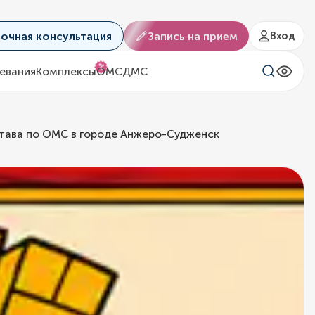
аочная консультация
Запись на прием
Вход
%
евания
Комплексы
ОМС
ДМС
става по ОМС в городе Анжеро-Судженск