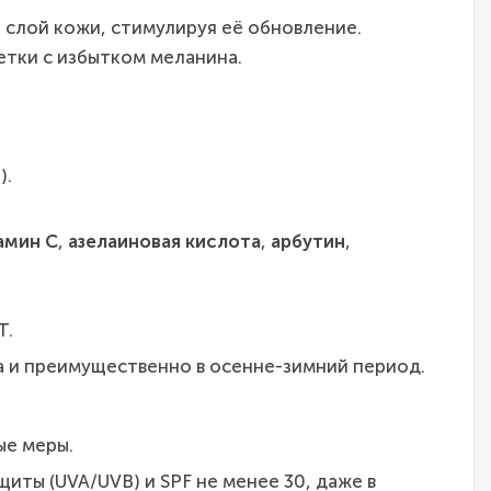
 слой кожи, стимулируя её обновление.
етки с избытком меланина.
).
амин С
,
азелаиновая кислота
,
арбутин
,
Т.
 и преимущественно в осенне-зимний период.
ые меры.
ты (UVA/UVB) и SPF не менее 30, даже в