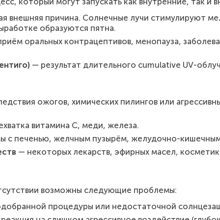
с, который могут запускать как внутренние, так и 
я внешняя причина. Солнечные лучи стимулируют ме
ыработке образуются пятна.
приём оральных контрацептивов, менопауза, заболев
ентиго)
— результат длительного cumulative UV-облу
ледствия ожогов, химических пилингов или агрессивн
ехватка витамина С, меди, железа.
ы с печенью, желчным пузырём, желудочно-кишечным
еств
— некоторых лекарств, эфирных масел, косметик
отсутствии возможны следующие проблемы:
одобранной процедуры или недостаточной солнцезащ
 реакция на слишком агрессивное воздействие (глубоки