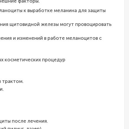
внешние факторы.
ланоциты к выработке меланина для защиты
ания щитовидной железы могут провоцировать
чения и изменений в работе меланоцитов с
ых косметических процедур
 трактом.
и.
иты после лечения.
й пилинг, лазер).