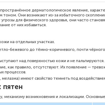
спространённое дерматологическое явление, характ
м тоном. Они возникают из-за избыточного скопления
 угрозы для физического здоровья, они часто стано
ние от них избавиться.
ожи на отдельных участках.
етло-бежевого до тёмно-коричневого, почти чёрного 
.
ыступают над поверхностью кожи и не пальпируются.
ние, как правило, отсутствуют. Их появление — трев
ых процессов.
, мелазма) имеют свойство темнеть под воздействием
 пятен
у, механизму возникновения и локализации. Основные