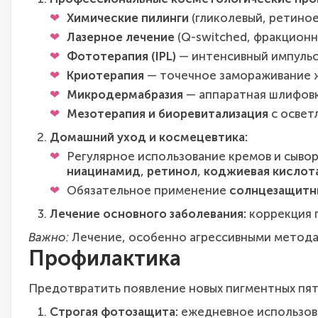
Химические пилинги
(гликолевый, ретиное
Лазерное лечение
(Q-switched, фракционн
Фототерапия (IPL)
— интенсивный импульсн
Криотерапия
— точечное замораживание 
Микродермабразия
— аппаратная шлифовк
Мезотерапия и биоревитализация
с освет
Домашний уход и космецевтика:
Регулярное использование кремов и сыв
ниацинамид
,
ретинол
,
коджиевая кислот
Обязательное применение
солнцезащитны
Лечение основного заболевания:
коррекция 
Важно:
Лечение, особенно агрессивными метода
Профилактика
Предотвратить появление новых пигментных пят
Строгая фотозащита:
ежедневное использова