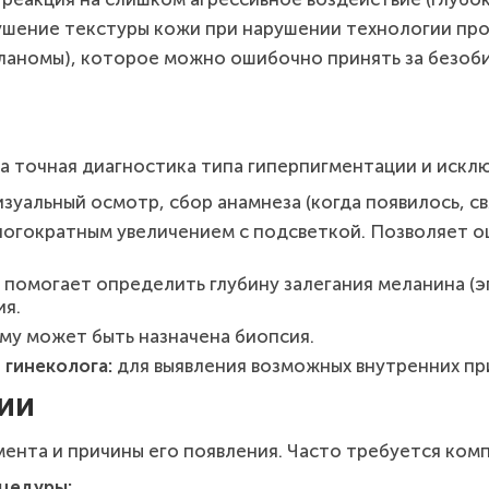
рушение текстуры кожи при нарушении технологии пр
ланомы), которое можно ошибочно принять за безоб
а точная диагностика типа гиперпигментации и искл
зуальный осмотр, сбор анамнеза (когда появилось, св
огократным увеличением с подсветкой. Позволяет оце
помогает определить глубину залегания меланина (
ия.
му может быть назначена биопсия.
 гинеколога:
для выявления возможных внутренних пр
ии
гмента и причины его появления. Часто требуется ком
цедуры: