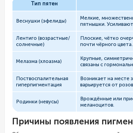
Тип пятен
Мелкие, множественн
Веснушки (эфелиды)
пятнышки. Усиливают
Лентиго (возрастные/
Плоские, чётко очер
солнечные)
почти чёрного цвета.
Крупные, симметричн
Мелазма (хлоазма)
связаны с гормональ
Поствоспалительная
Возникает на месте 
гиперпигментация
варьируется от розо
Врождённые или при
Родинки (невусы)
меланоцитов.
Причины появления пигмен