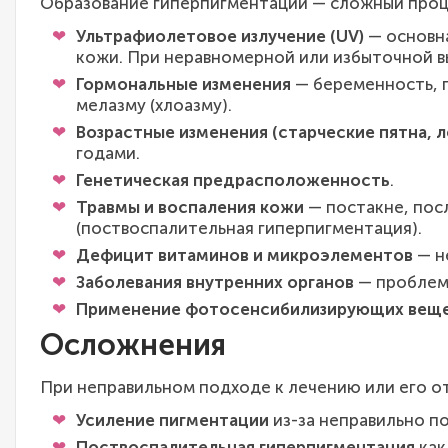
Образование гиперпигментации — сложный процес
Ультрафиолетовое излучение (UV)
— основна
кожи. При неравномерной или избыточной в
Гормональные изменения
— беременность, 
мелазму (хлоазму).
Возрастные изменения (старческие пятна, л
годами.
Генетическая предрасположенность
.
Травмы и воспаления кожи
— постакне, пос
(поствоспалительная гиперпигментация).
Дефицит витаминов и микроэлементов
— н
Заболевания внутренних органов
— проблем
Применение фотосенсибилизирующих вещ
Осложнения
При неправильном подходе к лечению или его 
Усиление пигментации
из-за неправильно п
Поствоспалительная гиперпигментация
как