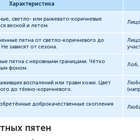
Характеристика
ые, светло- или рыжевато-коричневые
Лицо
ся весной и летом.
ченные пятна от светло-коричневого до
Лицо
 Не зависят от сезона.
учас
ые пятна с неровными границами. Чётко
Лоб,
ным фоном.
заживших воспалений или травм кожи. Цвет
Любо
вого до тёмно-коричневого.
(нап
обретённые доброкачественные скопления
Люба
тных пятен