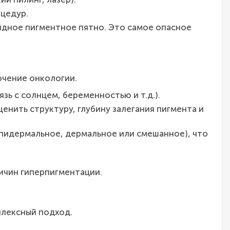
оцедур.
идное пигментное пятно. Это самое опасное
ючение онкологии.
язь с солнцем, беременностью и т.д.).
нить структуру, глубину залегания пигмента и
эпидермальное, дермальное или смешанное), что
ичин гиперпигментации.
плексный подход.