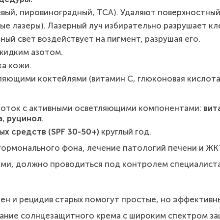
вый, пировиноградный, TCA). Удаляют поверхностный
ые лазеры). Лазерный луч избирательно разрушает кл
ый свет воздействует на пигмент, разрушая его.
жидким азотом.
а кожи.
ляющими коктейлями (витамин С, глюконовая кислота
ороток с активными осветляющими компонентами:
вит
а
,
руцинол
.
х средств (SPF 30-50+)
круглый год.
гормонального фона, лечение патологий печени и ЖК
ми, должно проводиться под контролем специалиста
ен и рецидив старых помогут простые, но эффективн
ние солнцезащитного крема с широким спектром защи