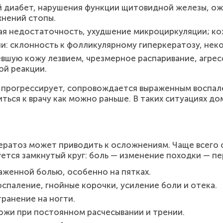
й диабет, нарушения функции щитовидной железы, ож
жнений стопы.
ая недостаточность, ухудшение микроциркуляции; кож
: склонность к фолликулярному гиперкератозу, нек
евшую кожу лезвием, чрезмерное распаривание, агрес
ой реакции.
 прогрессирует, сопровождается выраженным воспале
ться к врачу как можно раньше. В таких ситуациях д
кератоз может приводить к осложнениям. Чаще всего 
ется замкнутый круг: боль — изменение походки — пер
аженной болью, особенно на пятках.
спаление, гнойные корочки, усиление боли и отека.
ранение на ногти.
ожи при постоянном расчесывании и трении.