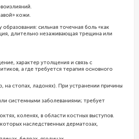
овоизлияний.
авой» кожи.
 образования: сильная точечная боль «как
ация, длительно незаживающая трещина или
ние, характер утолщения и связь с
итиков, а где требуется терапия основного
, на стопах, ладонях). При устранении причины
или системными заболеваниями; требует
ктях, коленях, в области костных выступов.
екоторых наследственных дерматозах,
лечах, бедрах, ягодицах.