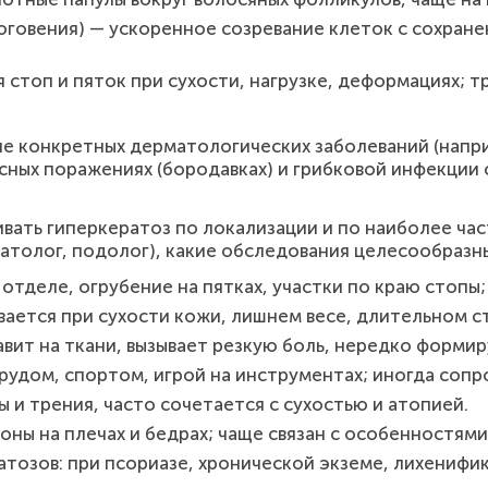
говения) — ускоренное созревание клеток с сохранен
 стоп и пяток при сухости, нагрузке, деформациях; 
 конкретных дерматологических заболеваний (наприм
ных поражениях (бородавках) и грибковой инфекции 
ивать гиперкератоз по локализации и по наиболее ча
атолог, подолог), какие обследования целесообразны
тделе, огрубение на пятках, участки по краю стопы; 
вается при сухости кожи, лишнем весе, длительном с
ит на ткани, вызывает резкую боль, нередко формир
трудом, спортом, игрой на инструментах; иногда соп
ы и трения, часто сочетается с сухостью и атопией.
ны на плечах и бедрах; чаще связан с особенностями
тозов: при псориазе, хронической экземе, лихенифик