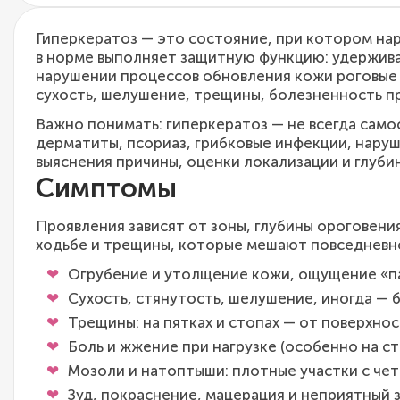
Гиперкератоз — это состояние, при котором нар
в норме выполняет защитную функцию: удержива
нарушении процессов обновления кожи роговые 
сухость, шелушение, трещины, болезненность пр
Важно понимать: гиперкератоз — не всегда само
дерматиты, псориаз, грибковые инфекции, наруш
выяснения причины, оценки локализации и глуби
Симптомы
Проявления зависят от зоны, глубины ороговени
ходьбе и трещины, которые мешают повседневн
Огрубение и утолщение кожи, ощущение «па
Сухость, стянутость, шелушение, иногда — 
Трещины: на пятках и стопах — от поверхно
Боль и жжение при нагрузке (особенно на с
Мозоли и натоптыши: плотные участки с чет
Зуд, покраснение, мацерация и неприятный 