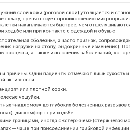
ужный слой кожи (роговой слой) утолщается и стано
ет влагу, препятствует проникновению микроорганиз
клетки накапливаются быстрее, чем отшелушиваются, 
и ходьбе или при контакте с одеждой и обувью.
стоятельная «болезнь», а часто признак, сопровожда
ения нагрузки на стопу, эндокринные изменения). П
ны процесса, а также исключения заболеваний, котор
я и причины. Одни пациенты отмечают лишь сухость и
ой активности.
нциря» или плотной корки.
белесые чешуйки.
стных «надломов» до глубоких болезненных разрывов 
топах), дискомфорт при ходьбе.
кими границами, иногда с «стержнем» (стержневая мо
запах — чаще при присоединении грибковой инфекции 