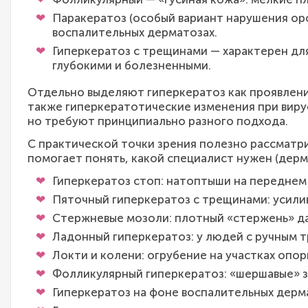
Паракератоз (особый вариант нарушения оро
воспалительных дерматозах.
Гиперкератоз с трещинами — характерен для
глубокими и болезненными.
Отдельно выделяют гиперкератоз как проявление
также гиперкератотические изменения при вирус
но требуют принципиально разного подхода.
С практической точки зрения полезно рассматр
помогает понять, какой специалист нужен (дерм
Гиперкератоз стоп: натоптыши на переднем о
Пяточный гиперкератоз с трещинами: усили
Стержневые мозоли: плотный «стержень» дав
Ладонный гиперкератоз: у людей с ручным 
Локти и колени: огрубение на участках опор
Фолликулярный гиперкератоз: «шершавые» зо
Гиперкератоз на фоне воспалительных дерма