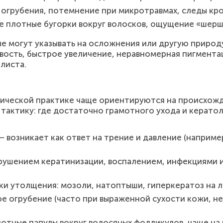
 огрубения, потемнение при микротравмах, следы кр
 плотные бугорки вокруг волосков, ощущение «шерш
 могут указывать на осложнения или другую природу
чивость, быстрое увеличение, неравномерная пигмент
листа.
нической практике чаще ориентируются на происхожде
тактику: где достаточно грамотного ухода и кератол
 возникает как ответ на трение и давление (например
арушением кератинизации, воспалением, инфекциями 
ки утолщения: мозоли, натоптыши, гиперкератоз на ло
 огрубение (часто при выраженной сухости кожи, н
отные папулы вокруг волосяных фолликулов, чаще на п