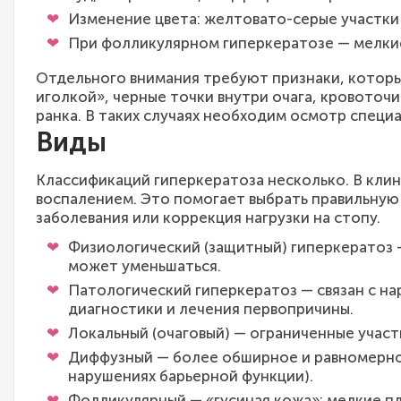
Изменение цвета: желтовато-серые участки
При фолликулярном гиперкератозе — мелкие
Отдельного внимания требуют признаки, которые
иголкой», черные точки внутри очага, кровото
ранка. В таких случаях необходим осмотр специа
Виды
Классификаций гиперкератоза несколько. В кли
воспалением. Это помогает выбрать правильную 
заболевания или коррекция нагрузки на стопу.
Физиологический (защитный) гиперкератоз —
может уменьшаться.
Патологический гиперкератоз — связан с н
диагностики и лечения первопричины.
Локальный (очаговый) — ограниченные участ
Диффузный — более обширное и равномерное
нарушениях барьерной функции).
Фолликулярный — «гусиная кожа»: мелкие пл