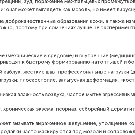
 трещины, зуд, поражение межпальцевых промежутков
: очаг может выглядеть как мозоль, но имеет вирусн
е доброкачественные образования кожи, а также изм
ожно, поэтому при сомнениях лучше не эксперименти
е (механические и средовые) и внутренние (медицинс
 приводят к быстрому формированию натоптышей и б
й каблук, жесткие швы, профессиональные нагрузки (д
грузки: плоскостопие, вальгусная деформация, «кос
низкая влажность воздуха, частое мытье агрессивным
 хроническая экзема, псориаз, себорейный дерматит 
ожет вызывать выраженное шелушение, утолщение кож
родавки часто маскируются под мозоли и сопровожд