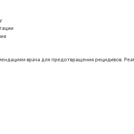
у
тации
вия
мендациям врача для предотвращения рецидивов. Реа