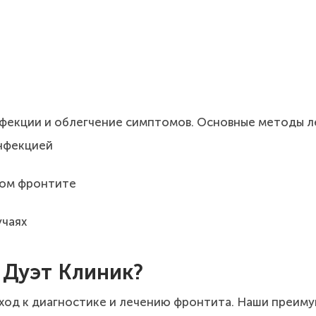
нфекции и облегчение симптомов. Основные методы л
инфекцией
ком фронтите
учаях
 Дуэт Клиник?
од к диагностике и лечению фронтита. Наши преиму