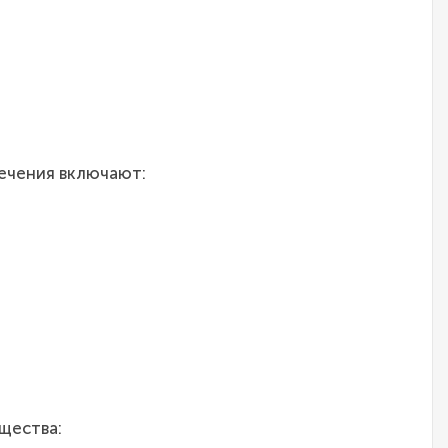
ечения включают:
щества: