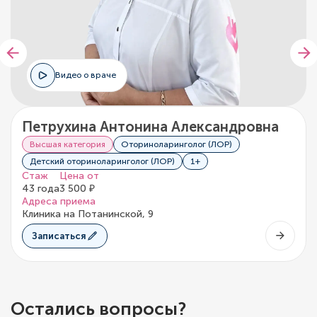
Видео о враче
Петрухина Антонина Александровна
Высшая категория
Оториноларинголог (ЛОР)
Детский оториноларинголог (ЛОР)
1+
Стаж
Цена от
43 года
3 500 ₽
Адреса приема
Клиника на Потанинской, 9
Записаться
Остались вопросы?