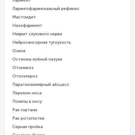
Ларингит
Ларингофарингеальный рефлюкс
Мастоидит
Назофарингит
Неврит слухового нерва
Нейросенсорная тугоухость
Озена
Остеома лобной пазухи
Отомикоз
Отосклероз
Паратонзиллярный абсцесс
Перелом носа
Полипы в носу
Рак гортани
Рак ротоглотки
Серная пробка