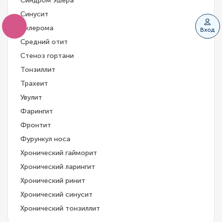
Синдром Ушера
Синусит
Склерома
Вход
Средний отит
Стеноз гортани
Тонзиллит
Трахеит
Увулит
Фарингит
Фронтит
Фурункул носа
Хронический гайморит
Хронический ларингит
Хронический ринит
Хронический синусит
Хронический тонзиллит