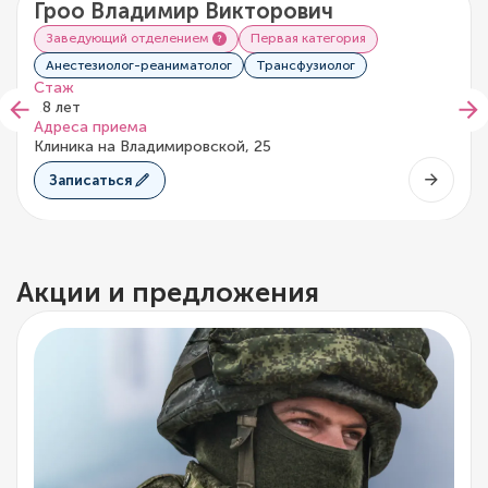
Гроо Владимир Викторович
0/5
0 отзывов
Заведующий отделением
Первая категория
Анестезиолог-реаниматолог
Трансфузиолог
Стаж
18 лет
Адреса приема
Клиника на Владимировской, 25
Записаться
Акции и предложения