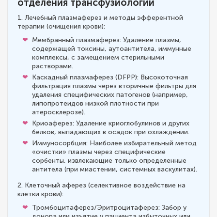
отделения трансфузиологии
1. Лечебный плазмаферез и методы эфферентной
терапии (очищения крови):
Мембранный плазмаферез: Удаление плазмы,
содержащей токсины, аутоантитела, иммунные
комплексы, с замещением стерильными
растворами.
Каскадный плазмаферез (DFPP): Высокоточная
фильтрация плазмы через вторичные фильтры для
удаления специфических патогенов (например,
липопротеидов низкой плотности при
атеросклерозе).
Криоаферез: Удаление криоглобулинов и других
белков, выпадающих в осадок при охлаждении.
Иммуносорбция: Наиболее избирательный метод
«очистки» плазмы через специфические
сорбенты, извлекающие только определенные
антитела (при миастении, системных васкулитах).
2. Клеточный аферез (селективное воздействие на
клетки крови):
Тромбоцитаферез/Эритроцитаферез: Забор у
донора или изъятие у пациента избыточных или