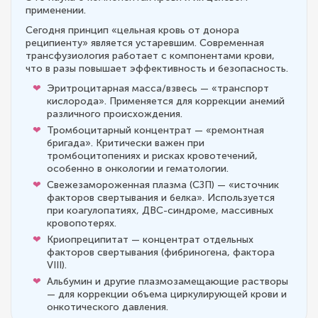
применении.
Сегодня принцип «цельная кровь от донора
реципиенту» является устаревшим. Современная
трансфузиология работает с компонентами крови,
что в разы повышает эффективность и безопасность.
Эритроцитарная масса/взвесь — «транспорт
кислорода». Применяется для коррекции анемий
различного происхождения.
Тромбоцитарный концентрат — «ремонтная
бригада». Критически важен при
тромбоцитопениях и рисках кровотечений,
особенно в онкологии и гематологии.
Свежезамороженная плазма (СЗП) — «источник
факторов свертывания и белка». Используется
при коагулопатиях, ДВС-синдроме, массивных
кровопотерях.
Криопреципитат — концентрат отдельных
факторов свертывания (фибриногена, фактора
VIII).
Альбумин и другие плазмозамещающие растворы
— для коррекции объема циркулирующей крови и
онкотического давления.