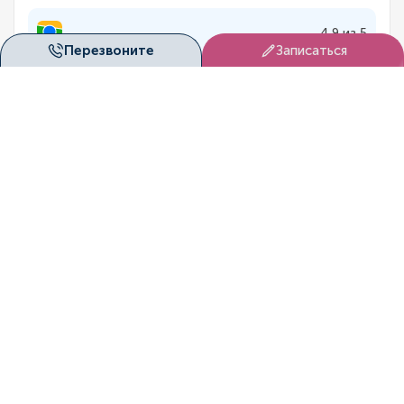
4.9 из 5
Перезвоните
Записаться
5 из 5
Лицензии
«Дуэт Клиник» (Новосибирск) ведёт медицинскую
деятельность на основании официальных лицензий,
выданных государственными контролирующими
органами.
Это подтверждает соответствие клиники
установленным стандартам качества и безопасности.
Смотреть лицензии