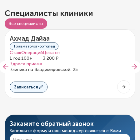
Специалисты клиники
Все специалисты
Ахмад Дайаа
0/5
0 отзывов
Травматолог-ортопед
Стаж
Операций
Цена от
1 год
100+
3 200 ₽
Адреса приема
Клиника на Владимировской, 25
Записаться
Закажите обратный звонок
Заполните форму и наш менеджер свяжется с Вами