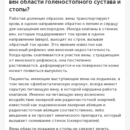
вен области голеностопного сустава и
стопы?
Работая должным образом, вены транспортируют
кровь в одном направлении обратно к легким и сердцу
для насыщения кислородом. Иногда клапаны в стенках
вен, которые поддерживают ток крови в одном
направлении (вверх), выходят из строя, вызывая
обратный ток крови. Это явление известно как
венозный рефлюкс или венозная недостаточность.
Когда кровь скапливается в участке вены, страдающем
от венозного рефлюкса, она постепенно
растягивается, деформируется и на поверхности кожи
может появиться выпуклость.
Пациенты, имеющие выступающие вены на лодыжках, в
том числе «флебэктатическую корону», всегда имеют
скрытую питающую вену, в которой нарушена работа
клапанов. Именно на питающую вену возможно
воздействие лазерной или радиочастотной энергией,
известной как эндовенозная лазерная абляция и
радиочастотная абляция соответственно, либо
введение в ее просвет химического препарата, который
вызывает склеивание стенок (склеротерапия).
Вены области лодыжки и стопы не следует лечить